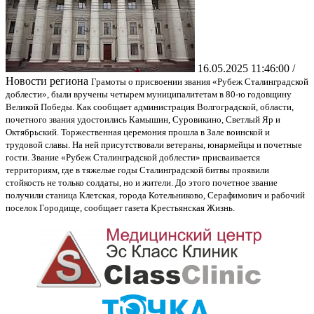
16.05.2025 11:46:00 /
Новости региона
Грамоты о присвоении звания «Рубеж Сталинградской
доблести», были вручены четырем муниципалитетам в 80-ю годовщину
Великой Победы. Как сообщает администрация Волгоградской, области,
почетного звания удостоились Камышин, Суровикино, Светлый Яр и
Октябрьский. Торжественная церемония прошла в Зале воинской и
трудовой славы. На ней присутствовали ветераны, юнармейцы и почетные
гости. Звание «Рубеж Сталинградской доблести» присваивается
территориям, где в тяжелые годы Сталинградской битвы проявили
стойкость не только солдаты, но и жители. До этого почетное звание
получили станица Клетская, города Котельниково, Серафимович и рабочий
поселок Городище, сообщает газета Крестьянская Жизнь.