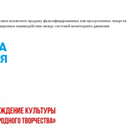
 должен исключить продажу фальсифицированных или просроченных лекарств.
рмационное взаимодействие между системой мониторинга движения