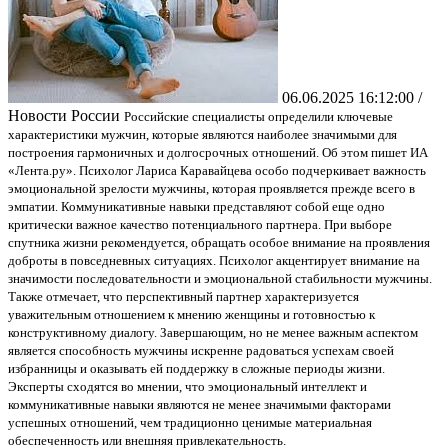
06.06.2025 16:12:00 /
Новости России
Российские специалисты определили ключевые
характеристики мужчин, которые являются наиболее значимыми для
построения гармоничных и долгосрочных отношений. Об этом пишет ИА
«Лента.ру». Психолог Лариса Каравайцева особо подчеркивает важность
эмоциональной зрелости мужчины, которая проявляется прежде всего в
эмпатии. Коммуникативные навыки представляют собой еще одно
критически важное качество потенциального партнера. При выборе
спутника жизни рекомендуется, обращать особое внимание на проявления
доброты в повседневных ситуациях. Психолог акцентирует внимание на
значимости последовательности и эмоциональной стабильности мужчины.
Также отмечает, что перспективный партнер характеризуется
уважительным отношением к мнению женщины и готовностью к
конструктивному диалогу. Завершающим, но не менее важным аспектом
является способность мужчины искренне радоваться успехам своей
избранницы и оказывать ей поддержку в сложные периоды жизни.
Эксперты сходятся во мнении, что эмоциональный интеллект и
коммуникативные навыки являются не менее значимыми факторами
успешных отношений, чем традиционно ценимые материальная
обеспеченность или внешняя привлекательность.