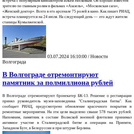
встреча с популярным киноактёром Ильёй Носковым. Он хорошо известен
зрителю по главным ролям в фильмах «Азазель», «Московская сага»,
«Женский доктор». Всего в его арсенале 75 ролей в кино. Как пишет РИАЦ,
встреча планируется на 24 июля. На следующий день — его ждут жители
станицы Кумылженской.
03.07.2024 16:10:00 / Новости
Волгограда
В Волгограде отремонтируют
памятник за полмиллиона рублей
В Волгограде отремонтируют бронекатер БК-13. Решение о реставрации
принял руководитель музея-заповедника "Сталинградская битва". Как
сообщает РИАЦ, предусмотрено обновление красочного покрытия и
ремонтные мероприятия. На эти цели выделено свыше 578 тысяч рублей.
Напомним, памятник в составе Волжской военной флотилии принимал
активное участие в Сталинградской битве и операции на Припяти,
Западном Буге, в Белоруссии и при штурме Берлина.